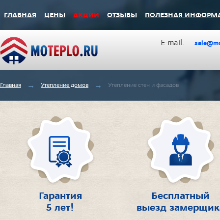
ГЛАВНАЯ
ЦЕНЫ
АКЦИИ
ОТЗЫВЫ
ПОЛЕЗНАЯ ИНФОРМ
Е-mаil:
sale@mo
→
→
Главная
Утепление домов
Утепление стен и фасадов
Гарантия
Бесплатный
5 лет!
выезд замерщик