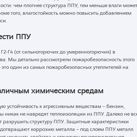
ости: чем плотнее структура ППУ, тем меньше влаги може
роме того, влагостойкость можно повысить добавлением
си.
ести ППУ
 Г2-Г4 (от сильногорючих до умеренногорючих) в
ава. Мы детально рассмотрели пожаробезопасность этого
о это один из самых пожаробезопасных утеплителей на
азличным химическим средам
ю устойчивость к агрессивным веществам – бензин,
ы никак не навредят теплоизоляции из ППУ. Далеко не вс
т разрушить структуру ППУ. Защитные характеристики
едотвращают коррозию металла – под слоем ППУ металл