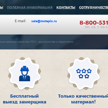
ВЫ
ПОЛЕЗНАЯ ИНФОРМАЦИЯ
КОНТАКТЫ
СОТРУДНИЧЕСТ
Е-mаil:
8-800-531
sale@moteplo.ru
ПН.-СБ. С 09:
мые важные свойства ППУ - достоинства и недостатки.
Бесплатный
Только качественны
выезд замерщика
материал!