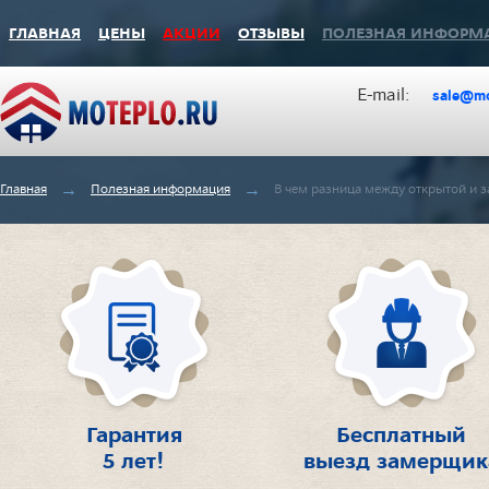
ГЛАВНАЯ
ЦЕНЫ
АКЦИИ
ОТЗЫВЫ
ПОЛЕЗНАЯ ИНФОРМ
Е-mаil:
sale@mo
→
→
Главная
Полезная информация
В чем разница между открытой и 
Гарантия
Бесплатный
5 лет!
выезд замерщик