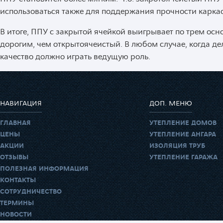
использоваться также для поддержания прочности каркас
В итоге, ППУ с закрытой ячейкой выигрывает по трем осн
дорогим, чем открытоячеистый. В любом случае, когда де
качество должно играть ведущую роль.
НАВИГАЦИЯ
ДОП. МЕНЮ
ГЛАВНАЯ
УТЕПЛЕНИЕ ДОМОВ
ЦЕНЫ
УТЕПЛЕНИЕ АНГАРА
АКЦИИ
ИЗОЛЯЦИЯ ТРУБ
ОТЗЫВЫ
УТЕПЛЕНИЕ ГАРАЖА
ПОЛЕЗНАЯ ИНФОРМАЦИЯ
КОНТАКТЫ
СОТРУДНИЧЕСТВО
ТЕРМИНЫ
НОВОСТИ