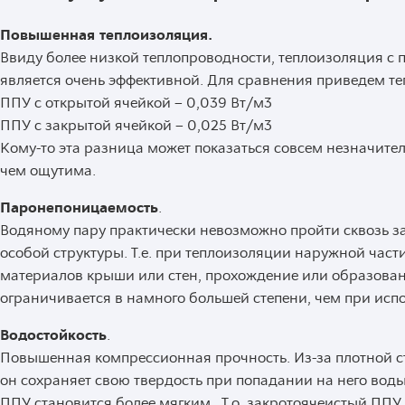
Повышенная теплоизоляция.
Ввиду более низкой теплопроводности, теплоизоляция с
является очень эффективной. Для сравнения приведем т
ППУ с открытой ячейкой – 0,039 Вт/м3
ППУ с закрытой ячейкой – 0,025 Вт/м3
Кому-то эта разница может показаться совсем незначител
чем ощутима.
Паронепоницаемость
.
Водяному пару практически невозможно пройти сквозь з
особой структуры. Т.е. при теплоизоляции наружной част
материалов крыши или стен, прохождение или образован
ограничивается в намного большей степени, чем при исп
Водостойкость
.
Повышенная компрессионная прочность. Из-за плотной с
он сохраняет свою твердость при попадании на него воды
ППУ становится более мягким. Т.о. закротоячеистый ППУ