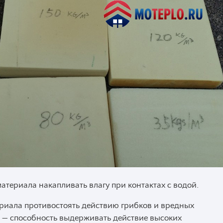
атериала накапливать влагу при контактах с водой.
риала противостоять действию грибков и вредных
ь
— способность выдерживать действие высоких