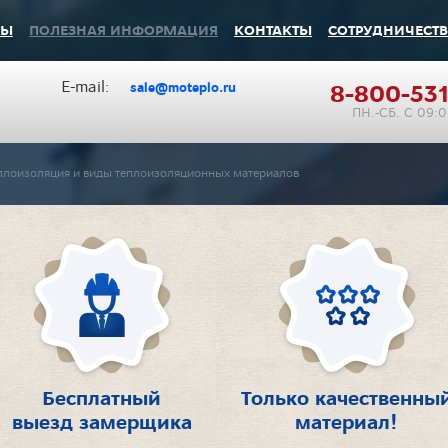
ВЫ
ПОЛЕЗНАЯ ИНФОРМАЦИЯ
КОНТАКТЫ
СОТРУДНИЧЕСТ
Е-mаil:
8-800-531
sale@moteplo.ru
ПН.-СБ. С 09:
плоизоляция и виды теплоизоляционных материалов
Бесплатный
Только качественны
выезд замерщика
материал!