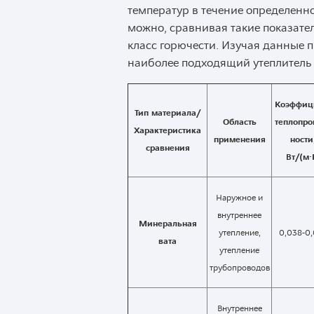
температур в течение определенн
можно, сравнивая такие показател
класс горючести. Изучая данные 
наиболее подходящий утеплитель
Коэффиц
Тип материала/
Область
теплопро
Характеристика
применения
ности
сравнения
Вт/(м·
Наружное и
внутреннее
Минеральная
утепление,
0,038-0
вата
утепление
трубопроводов
Внутреннее