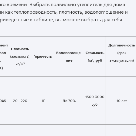
ого времени. Выбрать правильно утеплитель для дома
и как теплопроводность, плотность, водопоглощение и
приведенные в таблице, вы можете выбрать для себя
иент
Долговечность
Плотность
вод-
Водопоглоще-
Стоимость
(срок
(жесткость),
Горючесть
,
ние
1м³, руб
эксплуатации)
кг/м³
К)
1500-3000
,045
20 –220
НГ
До 70%
10 лет
руб.